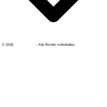
©
2026
savingsays.de
-
Alle Rechte vorbehalten