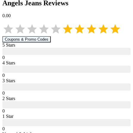
Angels Jeans
Reviews
0.00
Coupons & Promo Codes
5
Star
s
0
4
Star
s
0
3
Star
s
0
2
Star
s
0
1
Star
0