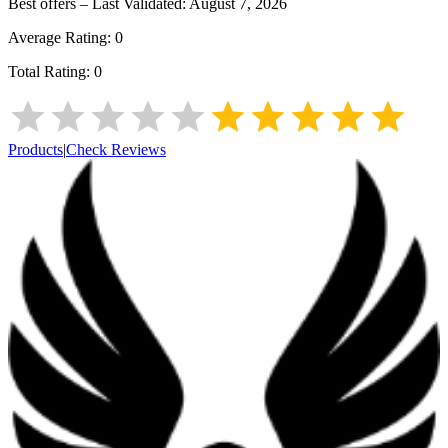
Best offers – Last Validated:
August 7, 2026
Average Rating:
0
Total Rating:
0
Products
|
Check Reviews