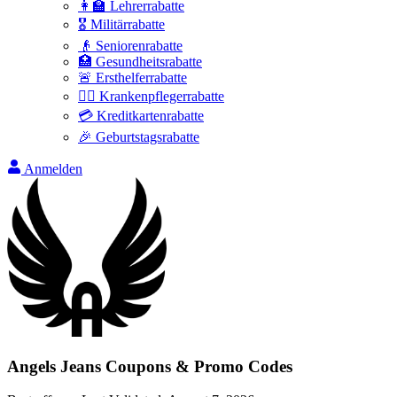
👩‍🏫 Lehrerrabatte
🎖️ Militärrabatte
👴 Seniorenrabatte
🏥 Gesundheitsrabatte
🚨 Ersthelferrabatte
👩‍⚕️ Krankenpflegerrabatte
💳 Kreditkartenrabatte
🎉 Geburtstagsrabatte
Anmelden
Angels Jeans
Coupons & Promo Codes