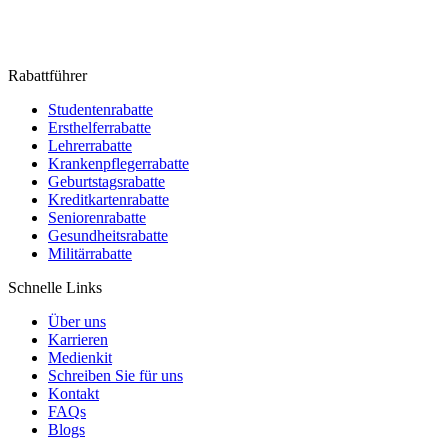
Rabattführer
Studentenrabatte
Ersthelferrabatte
Lehrerrabatte
Krankenpflegerrabatte
Geburtstagsrabatte
Kreditkartenrabatte
Seniorenrabatte
Gesundheitsrabatte
Militärrabatte
Schnelle Links
Über uns
Karrieren
Medienkit
Schreiben Sie für uns
Kontakt
FAQs
Blogs