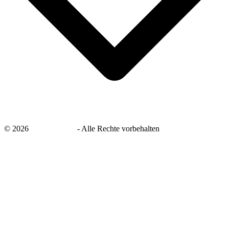
©
2026
savingsays.de
-
Alle Rechte vorbehalten