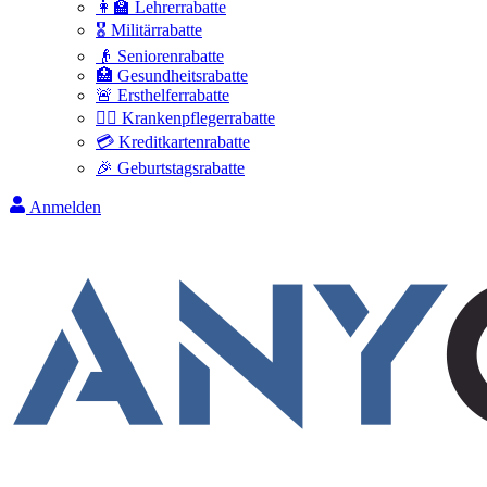
👩‍🏫 Lehrerrabatte
🎖️ Militärrabatte
👴 Seniorenrabatte
🏥 Gesundheitsrabatte
🚨 Ersthelferrabatte
👩‍⚕️ Krankenpflegerrabatte
💳 Kreditkartenrabatte
🎉 Geburtstagsrabatte
Anmelden