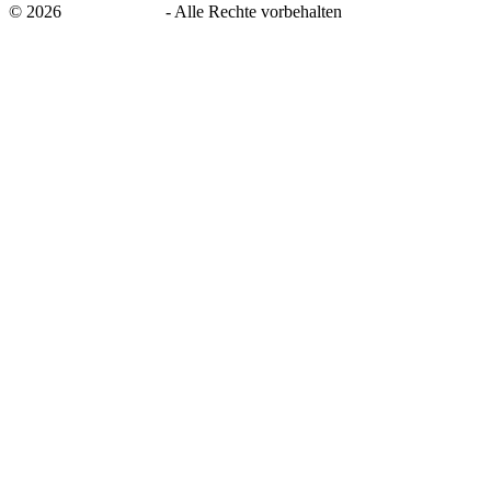
©
2026
savingsays.de
-
Alle Rechte vorbehalten