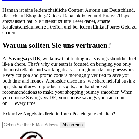
Hannah ist eine leidenschaftliche Content-Autorin aus Deutschland,
die sich auf Shopping-Guides, Rabattaktionen und Budget-Tipps
spezialisiert hat. Sie unterstützt ihre Leser dabei, smarte
Kaufentscheidungen zu treffen und bei jedem Einkauf bares Geld zu
sparen.
Warum sollten Sie uns vertrauen?
At
Savingsays DE
, we know that finding real savings shouldn't feel
like a chore. That’s why our team is focused on bringing you only
the most reliable and working deals — no gimmicks, no guesswork.
Every coupon and promo code is thoroughly verified to save you
both time and money. Alongside discounts, we share helpful buying
tips, straightforward product insights, and handpicked
recommendations to make your shopping journey smoother. When
you choose
Savingsays DE
, you choose savings you can count
on — every time.
Exklusive Angebote direkt in Ihren Posteingang erhalten?
Abonnieren