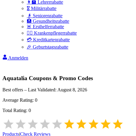
👩‍🏫 Lehrerrabatte
🎖️ Militärrabatte
👴 Seniorenrabatte
🏥 Gesundheitsrabatte
🚨 Ersthelferrabatte
👩‍⚕️ Krankenpflegerrabatte
💳 Kreditkartenrabatte
🎉 Geburtstagsrabatte
Anmelden
Aquatalia
Coupons & Promo Codes
Best offers – Last Validated:
August 8, 2026
Average Rating:
0
Total Rating:
0
Products
|
Check Reviews