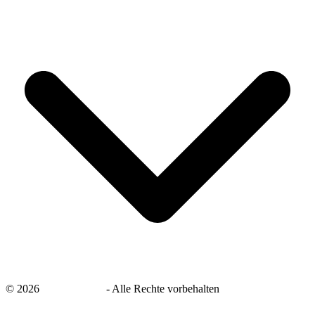
©
2026
savingsays.de
-
Alle Rechte vorbehalten