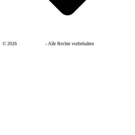
©
2026
savingsays.de
-
Alle Rechte vorbehalten