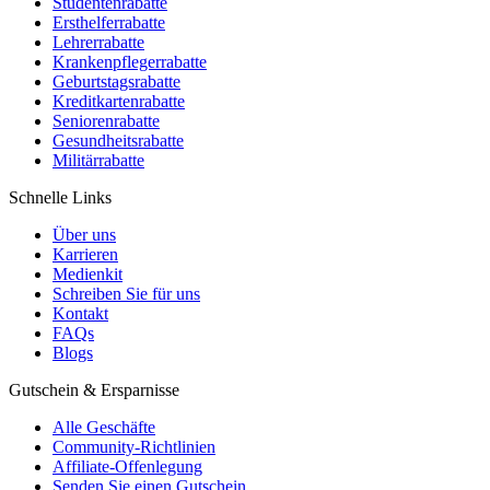
Studentenrabatte
Ersthelferrabatte
Lehrerrabatte
Krankenpflegerrabatte
Geburtstagsrabatte
Kreditkartenrabatte
Seniorenrabatte
Gesundheitsrabatte
Militärrabatte
Schnelle Links
Über uns
Karrieren
Medienkit
Schreiben Sie für uns
Kontakt
FAQs
Blogs
Gutschein & Ersparnisse
Alle Geschäfte
Community-Richtlinien
Affiliate-Offenlegung
Senden Sie einen Gutschein