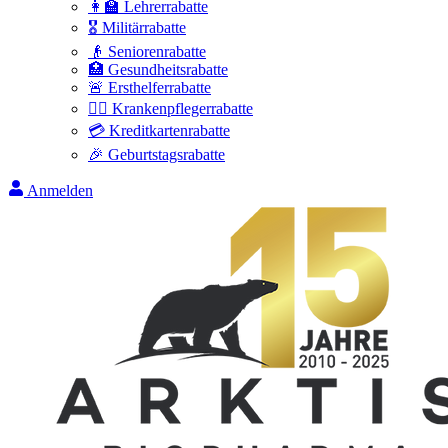
👩‍🏫 Lehrerrabatte
🎖️ Militärrabatte
👴 Seniorenrabatte
🏥 Gesundheitsrabatte
🚨 Ersthelferrabatte
👩‍⚕️ Krankenpflegerrabatte
💳 Kreditkartenrabatte
🎉 Geburtstagsrabatte
Anmelden