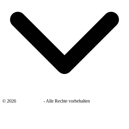
©
2026
savingsays.de
-
Alle Rechte vorbehalten