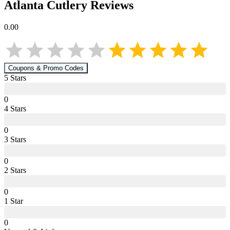
Atlanta Cutlery
Reviews
0.00
Coupons & Promo Codes
5
Star
s
0
4
Star
s
0
3
Star
s
0
2
Star
s
0
1
Star
0