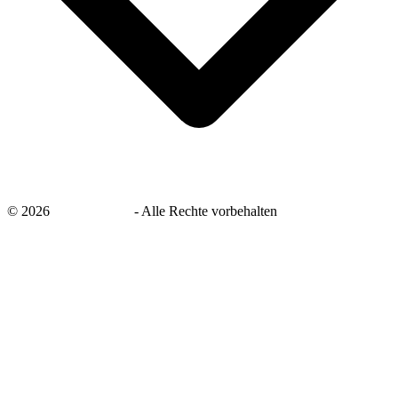
©
2026
savingsays.de
-
Alle Rechte vorbehalten