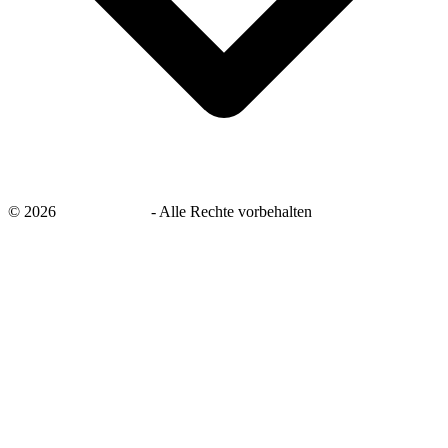
©
2026
savingsays.de
-
Alle Rechte vorbehalten