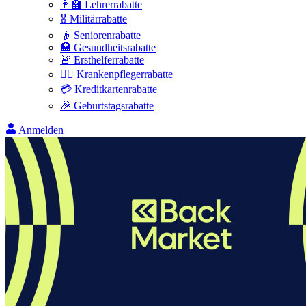
👩‍🏫 Lehrerrabatte
🎖️ Militärrabatte
👴 Seniorenrabatte
🏥 Gesundheitsrabatte
🚨 Ersthelferrabatte
👩‍⚕️ Krankenpflegerrabatte
💳 Kreditkartenrabatte
🎉 Geburtstagsrabatte
Anmelden