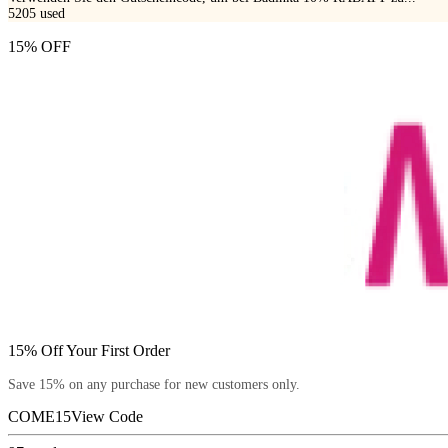
5205
used
15% OFF
15% Off Your First Order
Save 15% on any purchase for new customers only.
COME15
View Code