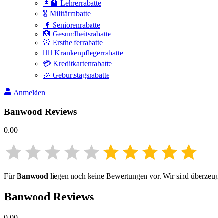
👩‍🏫 Lehrerrabatte
🎖️ Militärrabatte
👴 Seniorenrabatte
🏥 Gesundheitsrabatte
🚨 Ersthelferrabatte
👩‍⚕️ Krankenpflegerrabatte
💳 Kreditkartenrabatte
🎉 Geburtstagsrabatte
Anmelden
Banwood
Reviews
0.00
Für
Banwood
liegen noch keine Bewertungen vor. Wir sind überzeugt,
Banwood
Reviews
0.00