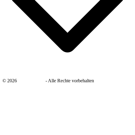
©
2026
savingsays.de
-
Alle Rechte vorbehalten