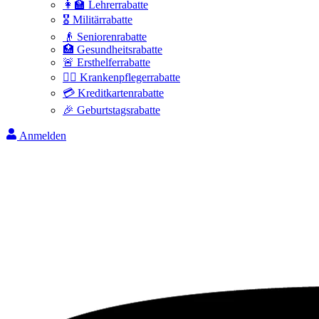
👩‍🏫 Lehrerrabatte
🎖️ Militärrabatte
👴 Seniorenrabatte
🏥 Gesundheitsrabatte
🚨 Ersthelferrabatte
👩‍⚕️ Krankenpflegerrabatte
💳 Kreditkartenrabatte
🎉 Geburtstagsrabatte
Anmelden