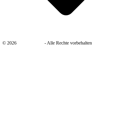
©
2026
savingsays.de
-
Alle Rechte vorbehalten