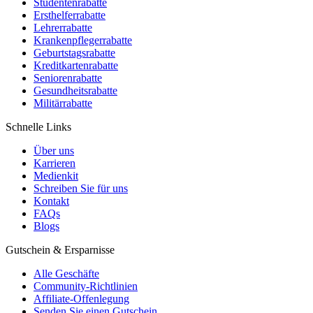
Studentenrabatte
Ersthelferrabatte
Lehrerrabatte
Krankenpflegerrabatte
Geburtstagsrabatte
Kreditkartenrabatte
Seniorenrabatte
Gesundheitsrabatte
Militärrabatte
Schnelle Links
Über uns
Karrieren
Medienkit
Schreiben Sie für uns
Kontakt
FAQs
Blogs
Gutschein & Ersparnisse
Alle Geschäfte
Community-Richtlinien
Affiliate-Offenlegung
Senden Sie einen Gutschein