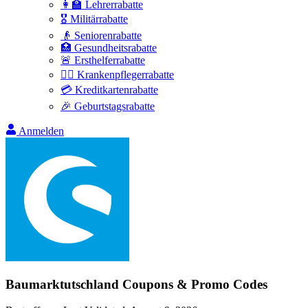
👩‍🏫 Lehrerrabatte
🎖️ Militärrabatte
👴 Seniorenrabatte
🏥 Gesundheitsrabatte
🚨 Ersthelferrabatte
👩‍⚕️ Krankenpflegerrabatte
💳 Kreditkartenrabatte
🎉 Geburtstagsrabatte
Anmelden
Baumarktutschland
Coupons & Promo Codes