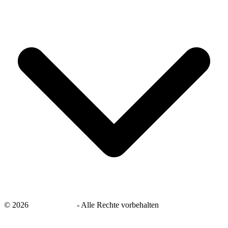
©
2026
savingsays.de
-
Alle Rechte vorbehalten