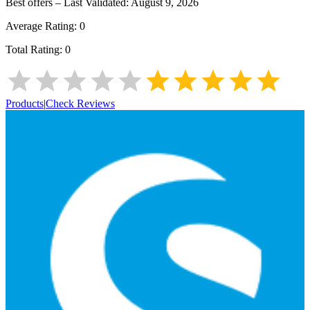
Best offers – Last Validated:
August 9, 2026
Average Rating:
0
Total Rating:
0
Products
|
Check Reviews