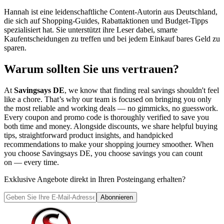
Hannah ist eine leidenschaftliche Content-Autorin aus Deutschland,
die sich auf Shopping-Guides, Rabattaktionen und Budget-Tipps
spezialisiert hat. Sie unterstützt ihre Leser dabei, smarte
Kaufentscheidungen zu treffen und bei jedem Einkauf bares Geld zu
sparen.
Warum sollten Sie uns vertrauen?
At
Savingsays DE
, we know that finding real savings shouldn't feel
like a chore. That’s why our team is focused on bringing you only
the most reliable and working deals — no gimmicks, no guesswork.
Every coupon and promo code is thoroughly verified to save you
both time and money. Alongside discounts, we share helpful buying
tips, straightforward product insights, and handpicked
recommendations to make your shopping journey smoother. When
you choose
Savingsays DE
, you choose savings you can count
on — every time.
Exklusive Angebote direkt in Ihren Posteingang erhalten?
Abonnieren