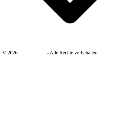
©
2026
savingsays.de
-
Alle Rechte vorbehalten