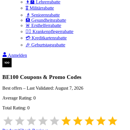
👩‍🏫 Lehrerrabatte
🎖️ Militärrabatte
👴 Seniorenrabatte
🏥 Gesundheitsrabatte
🚨 Ersthelferrabatte
👩‍⚕️ Krankenpflegerrabatte
💳 Kreditkartenrabatte
🎉 Geburtstagsrabatte
Anmelden
BE100
Coupons & Promo Codes
Best offers – Last Validated:
August 7, 2026
Average Rating:
0
Total Rating:
0