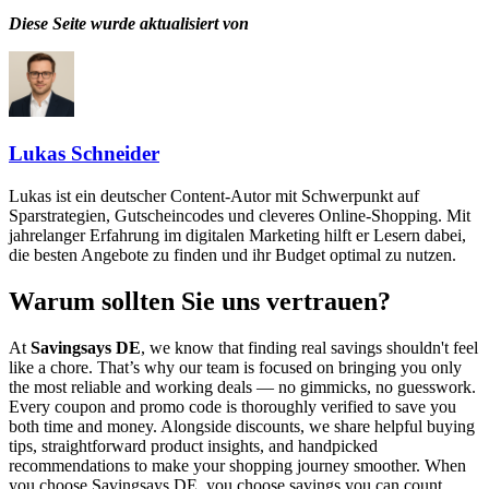
Diese Seite wurde aktualisiert von
Lukas Schneider
Lukas ist ein deutscher Content-Autor mit Schwerpunkt auf
Sparstrategien, Gutscheincodes und cleveres Online-Shopping. Mit
jahrelanger Erfahrung im digitalen Marketing hilft er Lesern dabei,
die besten Angebote zu finden und ihr Budget optimal zu nutzen.
Warum sollten Sie uns vertrauen?
At
Savingsays DE
, we know that finding real savings shouldn't feel
like a chore. That’s why our team is focused on bringing you only
the most reliable and working deals — no gimmicks, no guesswork.
Every coupon and promo code is thoroughly verified to save you
both time and money. Alongside discounts, we share helpful buying
tips, straightforward product insights, and handpicked
recommendations to make your shopping journey smoother. When
you choose
Savingsays DE
, you choose savings you can count