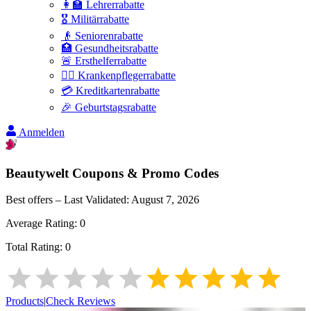
👩‍🏫 Lehrerrabatte
🎖️ Militärrabatte
👴 Seniorenrabatte
🏥 Gesundheitsrabatte
🚨 Ersthelferrabatte
👩‍⚕️ Krankenpflegerrabatte
💳 Kreditkartenrabatte
🎉 Geburtstagsrabatte
Anmelden
Beautywelt
Coupons & Promo Codes
Best offers – Last Validated:
August 7, 2026
Average Rating:
0
Total Rating:
0
Products
|
Check Reviews