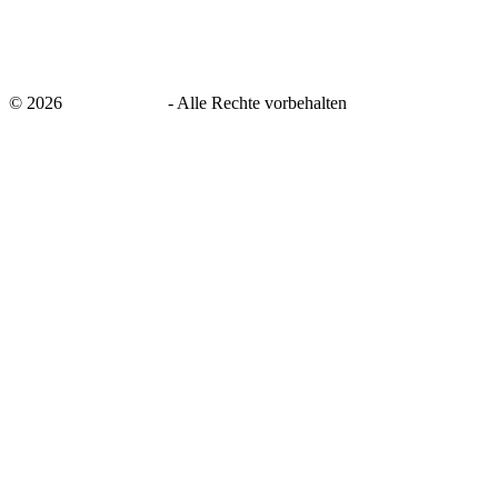
©
2026
savingsays.de
-
Alle Rechte vorbehalten