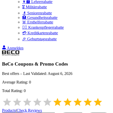
👩‍🏫 Lehrerrabatte
🎖️ Militärrabatte
👴 Seniorenrabatte
🏥 Gesundheitsrabatte
🚨 Ersthelferrabatte
👩‍⚕️ Krankenpflegerrabatte
💳 Kreditkartenrabatte
🎉 Geburtstagsrabatte
Anmelden
BeCo
Coupons & Promo Codes
Best offers – Last Validated:
August 6, 2026
Average Rating:
0
Total Rating:
0
Products
|
Check Reviews