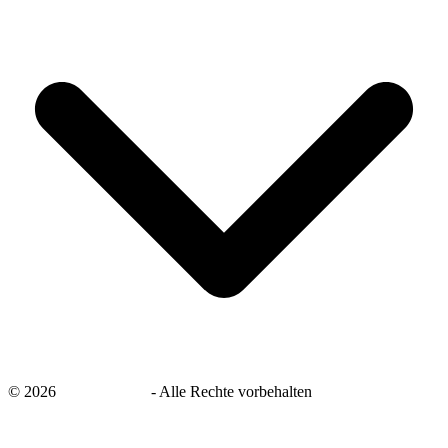
©
2026
savingsays.de
-
Alle Rechte vorbehalten