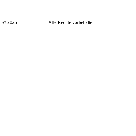
©
2026
savingsays.de
-
Alle Rechte vorbehalten