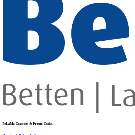
BeLaMa
Coupons & Promo Codes