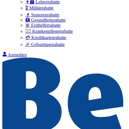
👩‍🏫 Lehrerrabatte
🎖️ Militärrabatte
👴 Seniorenrabatte
🏥 Gesundheitsrabatte
🚨 Ersthelferrabatte
👩‍⚕️ Krankenpflegerrabatte
💳 Kreditkartenrabatte
🎉 Geburtstagsrabatte
Anmelden