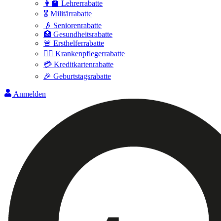
👩‍🏫 Lehrerrabatte
🎖️ Militärrabatte
👴 Seniorenrabatte
🏥 Gesundheitsrabatte
🚨 Ersthelferrabatte
👩‍⚕️ Krankenpflegerrabatte
💳 Kreditkartenrabatte
🎉 Geburtstagsrabatte
Anmelden