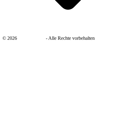
©
2026
savingsays.de
-
Alle Rechte vorbehalten