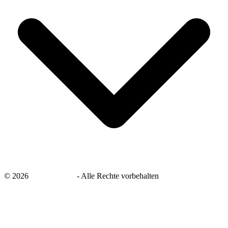
©
2026
savingsays.de
-
Alle Rechte vorbehalten