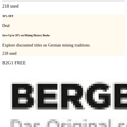
218
used
30% OFF
Deal
Save Up to 30% on Mining History Books
Explore discounted titles on German mining traditions.
218
used
B2G1 FREE