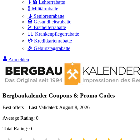
👩‍🏫 Lehrerrabatte
🎖️ Militärrabatte
👴 Seniorenrabatte
🏥 Gesundheitsrabatte
🚨 Ersthelferrabatte
👩‍⚕️ Krankenpflegerrabatte
💳 Kreditkartenrabatte
🎉 Geburtstagsrabatte
Anmelden
Bergbaukalender
Coupons & Promo Codes
Best offers – Last Validated:
August 8, 2026
Average Rating:
0
Total Rating:
0