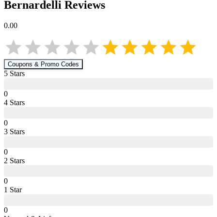
Bernardelli
Reviews
0.00
Coupons & Promo Codes
5
Star
s
0
4
Star
s
0
3
Star
s
0
2
Star
s
0
1
Star
0