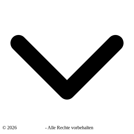
©
2026
savingsays.de
-
Alle Rechte vorbehalten