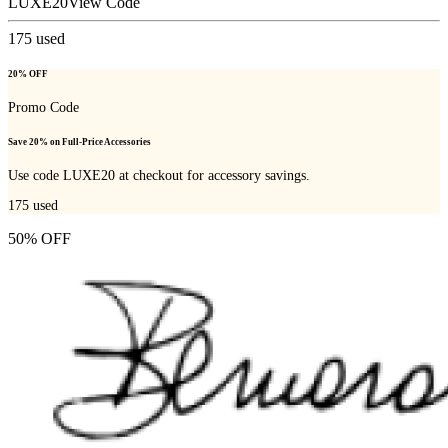
LUXE20
View Code
175
used
20% OFF
Promo Code
Save 20% on Full-Price Accessories
Use code LUXE20 at checkout for accessory savings.
175
used
50% OFF