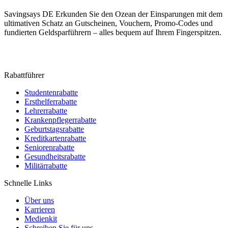
Savingsays DE
Erkunden Sie den Ozean der Einsparungen mit dem
ultimativen Schatz an Gutscheinen, Vouchern, Promo-Codes und
fundierten Geldsparführern – alles bequem auf Ihrem Fingerspitzen.
Rabattführer
Studentenrabatte
Ersthelferrabatte
Lehrerrabatte
Krankenpflegerrabatte
Geburtstagsrabatte
Kreditkartenrabatte
Seniorenrabatte
Gesundheitsrabatte
Militärrabatte
Schnelle Links
Über uns
Karrieren
Medienkit
Schreiben Sie für uns