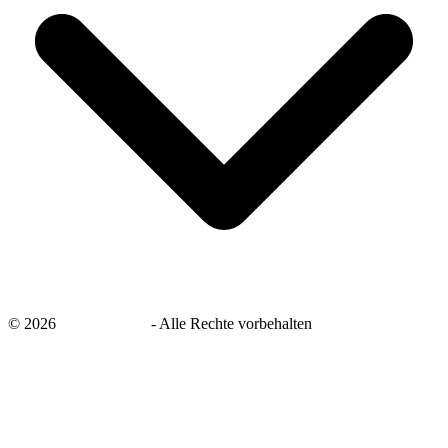
©
2026
savingsays.de
-
Alle Rechte vorbehalten