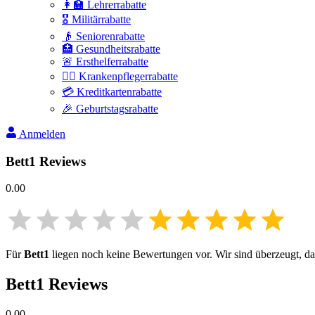
👩‍🏫 Lehrerrabatte
🎖️ Militärrabatte
👴 Seniorenrabatte
🏥 Gesundheitsrabatte
🚨 Ersthelferrabatte
👩‍⚕️ Krankenpflegerrabatte
💳 Kreditkartenrabatte
🎉 Geburtstagsrabatte
Anmelden
Bett1
Reviews
0.00
Für
Bett1
liegen noch keine Bewertungen vor. Wir sind überzeugt, das
Bett1
Reviews
0.00