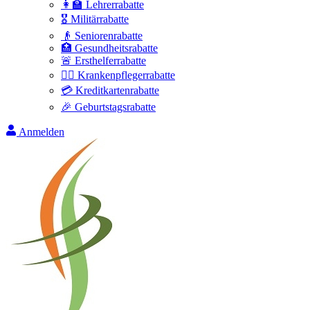
👩‍🏫 Lehrerrabatte
🎖️ Militärrabatte
👴 Seniorenrabatte
🏥 Gesundheitsrabatte
🚨 Ersthelferrabatte
👩‍⚕️ Krankenpflegerrabatte
💳 Kreditkartenrabatte
🎉 Geburtstagsrabatte
Anmelden