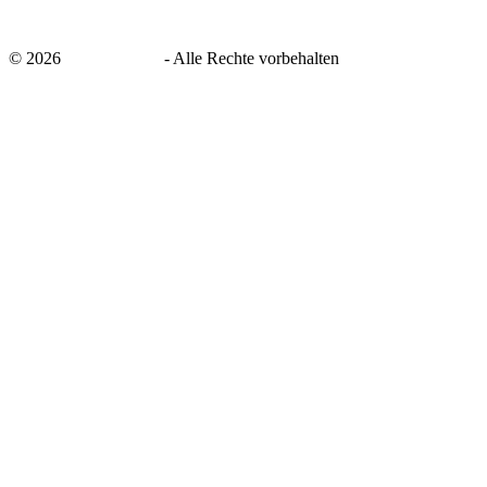
©
2026
savingsays.de
-
Alle Rechte vorbehalten