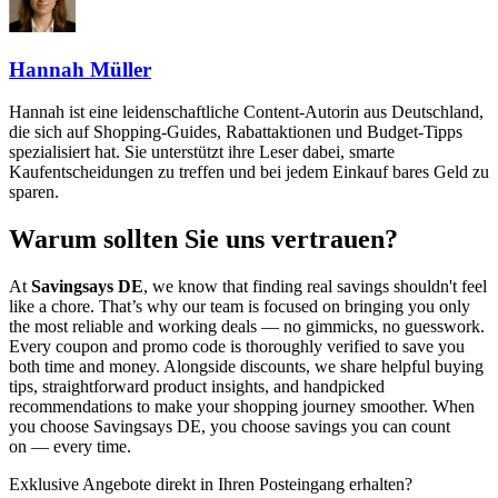
Hannah Müller
Hannah ist eine leidenschaftliche Content-Autorin aus Deutschland,
die sich auf Shopping-Guides, Rabattaktionen und Budget-Tipps
spezialisiert hat. Sie unterstützt ihre Leser dabei, smarte
Kaufentscheidungen zu treffen und bei jedem Einkauf bares Geld zu
sparen.
Warum sollten Sie uns vertrauen?
At
Savingsays DE
, we know that finding real savings shouldn't feel
like a chore. That’s why our team is focused on bringing you only
the most reliable and working deals — no gimmicks, no guesswork.
Every coupon and promo code is thoroughly verified to save you
both time and money. Alongside discounts, we share helpful buying
tips, straightforward product insights, and handpicked
recommendations to make your shopping journey smoother. When
you choose
Savingsays DE
, you choose savings you can count
on — every time.
Exklusive Angebote direkt in Ihren Posteingang erhalten?