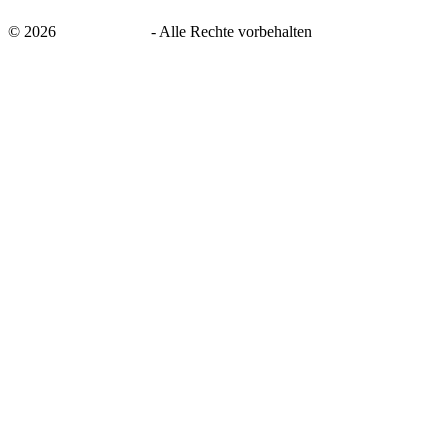
©
2026
savingsays.de
-
Alle Rechte vorbehalten