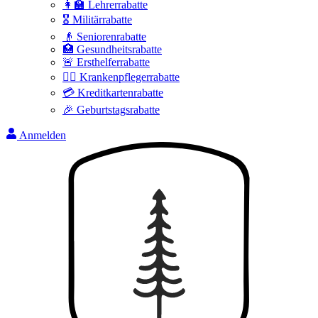
👩‍🏫 Lehrerrabatte
🎖️ Militärrabatte
👴 Seniorenrabatte
🏥 Gesundheitsrabatte
🚨 Ersthelferrabatte
👩‍⚕️ Krankenpflegerrabatte
💳 Kreditkartenrabatte
🎉 Geburtstagsrabatte
Anmelden