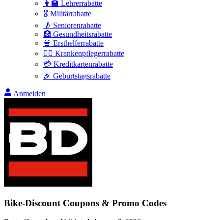
👩‍🏫 Lehrerrabatte
🎖️ Militärrabatte
👴 Seniorenrabatte
🏥 Gesundheitsrabatte
🚨 Ersthelferrabatte
👩‍⚕️ Krankenpflegerrabatte
💳 Kreditkartenrabatte
🎉 Geburtstagsrabatte
Anmelden
Bike-Discount
Coupons & Promo Codes