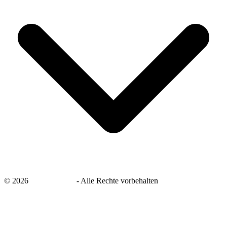
©
2026
savingsays.de
-
Alle Rechte vorbehalten