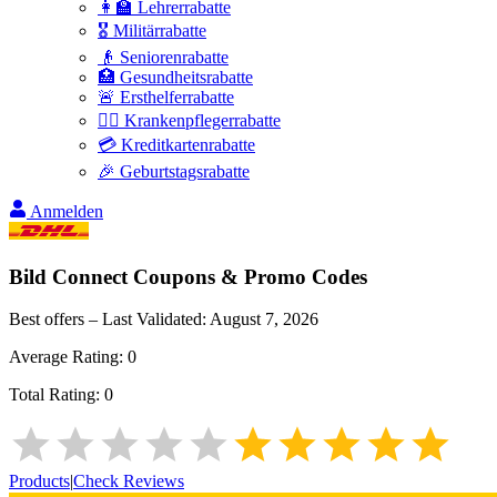
👩‍🏫 Lehrerrabatte
🎖️ Militärrabatte
👴 Seniorenrabatte
🏥 Gesundheitsrabatte
🚨 Ersthelferrabatte
👩‍⚕️ Krankenpflegerrabatte
💳 Kreditkartenrabatte
🎉 Geburtstagsrabatte
Anmelden
Bild Connect
Coupons & Promo Codes
Best offers – Last Validated:
August 7, 2026
Average Rating:
0
Total Rating:
0
Products
|
Check Reviews