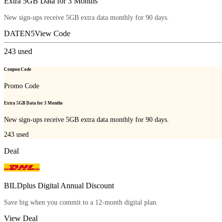
Extra 5GB Data for 3 Months
New sign-ups receive 5GB extra data monthly for 90 days.
DATEN5
View Code
243
used
Coupon Code
Promo Code
Extra 5GB Data for 3 Months
New sign-ups receive 5GB extra data monthly for 90 days.
243
used
Deal
BILDplus Digital Annual Discount
Save big when you commit to a 12-month digital plan.
View Deal