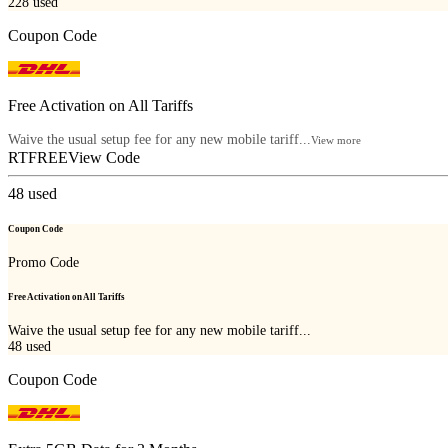
228
used
Coupon Code
Free Activation on All Tariffs
Waive the usual setup fee for any new mobile tariff...
View more
RTFREE
View Code
48
used
Coupon Code
Promo Code
Free Activation on All Tariffs
Waive the usual setup fee for any new mobile tariff...
48
used
Coupon Code