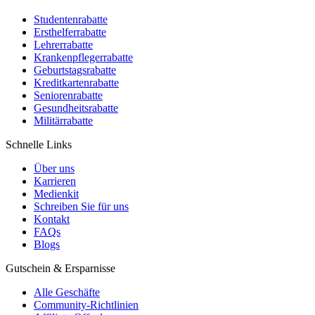
Studentenrabatte
Ersthelferrabatte
Lehrerrabatte
Krankenpflegerrabatte
Geburtstagsrabatte
Kreditkartenrabatte
Seniorenrabatte
Gesundheitsrabatte
Militärrabatte
Schnelle Links
Über uns
Karrieren
Medienkit
Schreiben Sie für uns
Kontakt
FAQs
Blogs
Gutschein & Ersparnisse
Alle Geschäfte
Community-Richtlinien