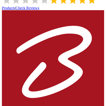
Products
|
Check Reviews