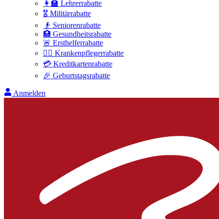
👩‍🏫 Lehrerrabatte
🎖️ Militärrabatte
👴 Seniorenrabatte
🏥 Gesundheitsrabatte
🚨 Ersthelferrabatte
👩‍⚕️ Krankenpflegerrabatte
💳 Kreditkartenrabatte
🎉 Geburtstagsrabatte
Anmelden