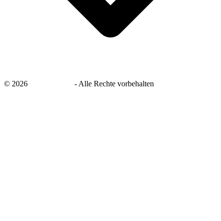
©
2026
savingsays.de
-
Alle Rechte vorbehalten