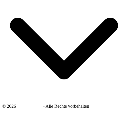
©
2026
savingsays.de
-
Alle Rechte vorbehalten