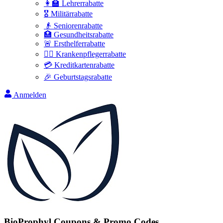
👩‍🏫 Lehrerrabatte
🎖️ Militärrabatte
👴 Seniorenrabatte
🏥 Gesundheitsrabatte
🚨 Ersthelferrabatte
👩‍⚕️ Krankenpflegerrabatte
💳 Kreditkartenrabatte
🎉 Geburtstagsrabatte
Anmelden
BioProphyl
Coupons & Promo Codes