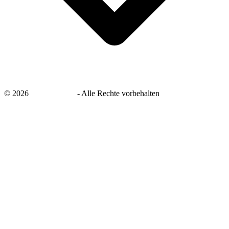
©
2026
savingsays.de
-
Alle Rechte vorbehalten