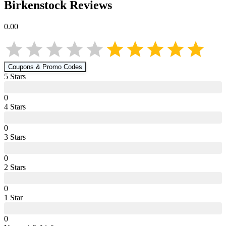
Birkenstock
Reviews
0.00
Coupons & Promo Codes
5
Star
s
0
4
Star
s
0
3
Star
s
0
2
Star
s
0
1
Star
0