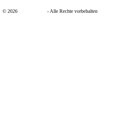
©
2026
savingsays.de
-
Alle Rechte vorbehalten