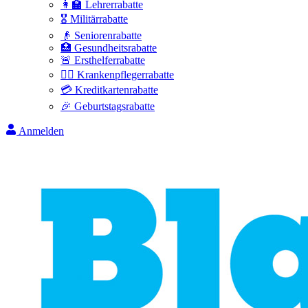
👩‍🏫 Lehrerrabatte
🎖️ Militärrabatte
👴 Seniorenrabatte
🏥 Gesundheitsrabatte
🚨 Ersthelferrabatte
👩‍⚕️ Krankenpflegerrabatte
💳 Kreditkartenrabatte
🎉 Geburtstagsrabatte
Anmelden