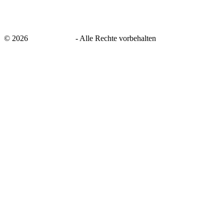
©
2026
savingsays.de
-
Alle Rechte vorbehalten