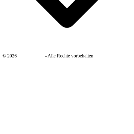
©
2026
savingsays.de
-
Alle Rechte vorbehalten