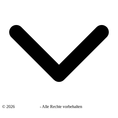
©
2026
savingsays.de
-
Alle Rechte vorbehalten