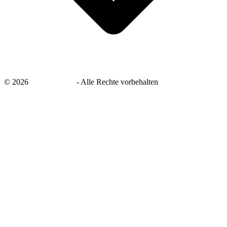
©
2026
savingsays.de
-
Alle Rechte vorbehalten