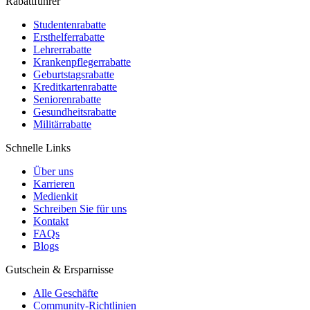
Rabattführer
Studentenrabatte
Ersthelferrabatte
Lehrerrabatte
Krankenpflegerrabatte
Geburtstagsrabatte
Kreditkartenrabatte
Seniorenrabatte
Gesundheitsrabatte
Militärrabatte
Schnelle Links
Über uns
Karrieren
Medienkit
Schreiben Sie für uns
Kontakt
FAQs
Blogs
Gutschein & Ersparnisse
Alle Geschäfte
Community-Richtlinien