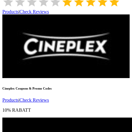
Products
|
Check Reviews
Cineplex
Coupons & Promo Codes
Products
|
Check Reviews
10% RABATT