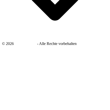
©
2026
savingsays.de
-
Alle Rechte vorbehalten