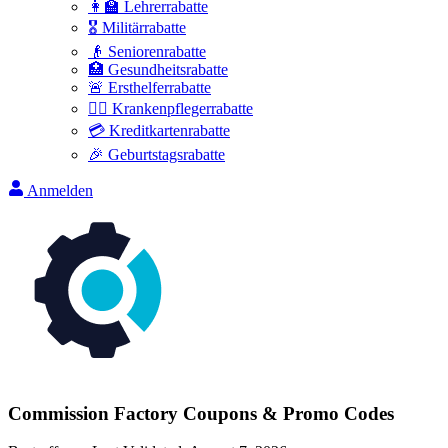
👩‍🏫 Lehrerrabatte
🎖️ Militärrabatte
👴 Seniorenrabatte
🏥 Gesundheitsrabatte
🚨 Ersthelferrabatte
👩‍⚕️ Krankenpflegerrabatte
💳 Kreditkartenrabatte
🎉 Geburtstagsrabatte
Anmelden
Commission Factory
Coupons & Promo Codes