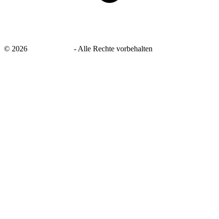
©
2026
savingsays.de
-
Alle Rechte vorbehalten