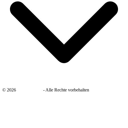
©
2026
savingsays.de
-
Alle Rechte vorbehalten