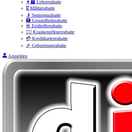
👩‍🏫 Lehrerrabatte
🎖️ Militärrabatte
👴 Seniorenrabatte
🏥 Gesundheitsrabatte
🚨 Ersthelferrabatte
👩‍⚕️ Krankenpflegerrabatte
💳 Kreditkartenrabatte
🎉 Geburtstagsrabatte
Anmelden