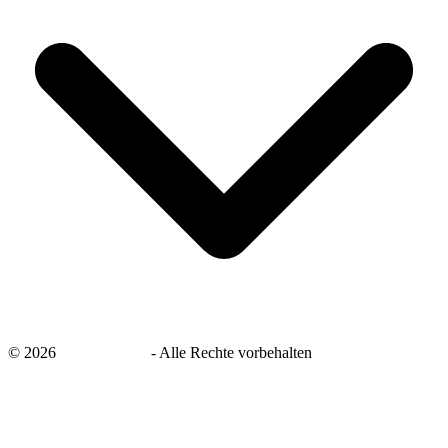
©
2026
savingsays.de
-
Alle Rechte vorbehalten