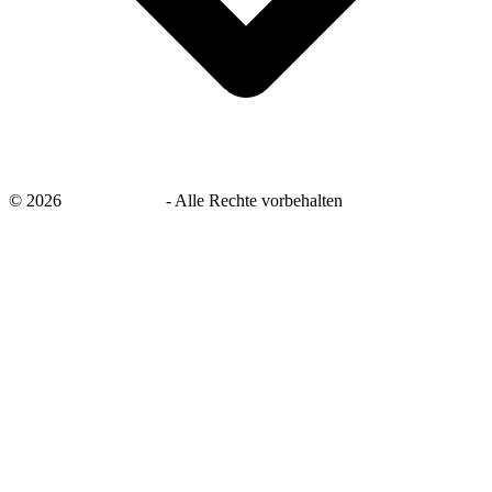
©
2026
savingsays.de
-
Alle Rechte vorbehalten