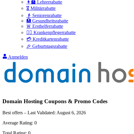
👩‍🏫 Lehrerrabatte
🎖️ Militärrabatte
👴 Seniorenrabatte
🏥 Gesundheitsrabatte
🚨 Ersthelferrabatte
👩‍⚕️ Krankenpflegerrabatte
💳 Kreditkartenrabatte
🎉 Geburtstagsrabatte
Anmelden
Domain Hosting
Coupons & Promo Codes
Best offers – Last Validated:
August 6, 2026
Average Rating:
0
Total Rating:
0