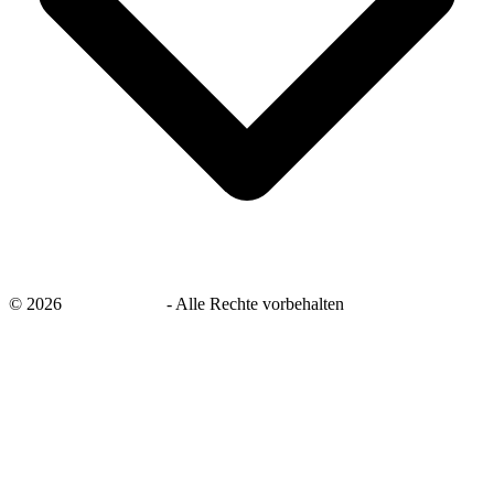
©
2026
savingsays.de
-
Alle Rechte vorbehalten