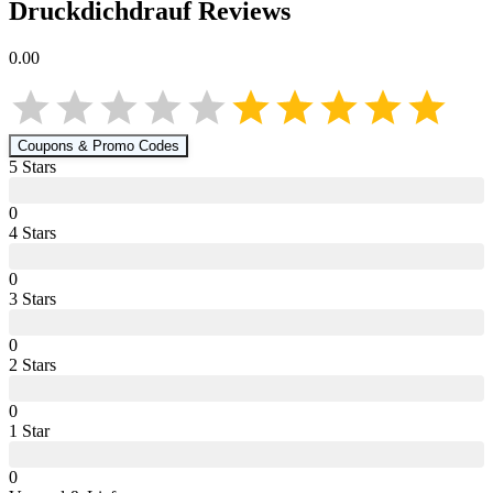
Druckdichdrauf
Reviews
0.00
Coupons & Promo Codes
5
Star
s
0
4
Star
s
0
3
Star
s
0
2
Star
s
0
1
Star
0