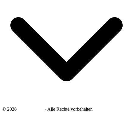
©
2026
savingsays.de
-
Alle Rechte vorbehalten