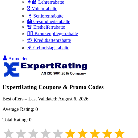
👩‍🏫 Lehrerrabatte
🎖️ Militärrabatte
👴 Seniorenrabatte
🏥 Gesundheitsrabatte
🚨 Ersthelferrabatte
👩‍⚕️ Krankenpflegerrabatte
💳 Kreditkartenrabatte
🎉 Geburtstagsrabatte
Anmelden
ExpertRating
Coupons & Promo Codes
Best offers – Last Validated:
August 6, 2026
Average Rating:
0
Total Rating:
0