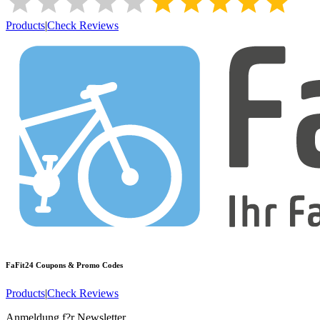
Products
|
Check Reviews
FaFit24
Coupons & Promo Codes
Products
|
Check Reviews
Anmeldung f?r Newsletter