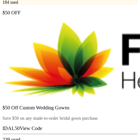
184
used
$50 OFF
$50 Off Custom Wedding Gowns
Save $50 on any made-to-order bridal gown purchase.
IDAL50
View Code
239
used