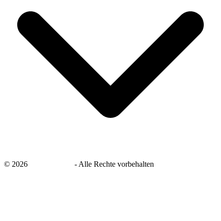
©
2026
savingsays.de
-
Alle Rechte vorbehalten