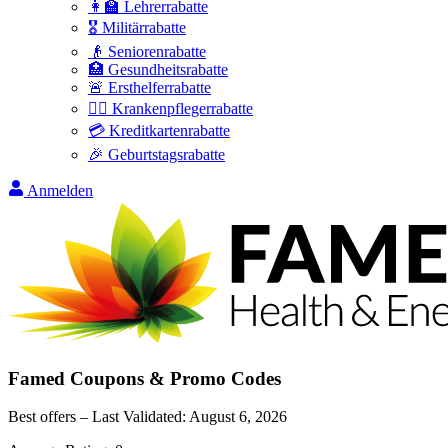
👩‍🏫 Lehrerrabatte
🎖️ Militärrabatte
👴 Seniorenrabatte
🏥 Gesundheitsrabatte
🚨 Ersthelferrabatte
👩‍⚕️ Krankenpflegerrabatte
💳 Kreditkartenrabatte
🎉 Geburtstagsrabatte
Anmelden
Famed
Coupons & Promo Codes
Best offers – Last Validated:
August 6, 2026