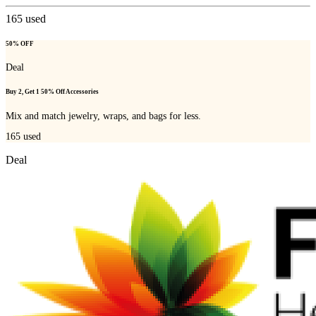
165
used
50% OFF
Deal
Buy 2, Get 1 50% Off Accessories
Mix and match jewelry, wraps, and bags for less.
165
used
Deal