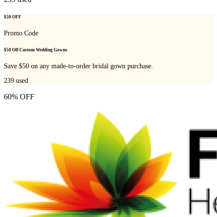
$50 OFF
Promo Code
$50 Off Custom Wedding Gowns
Save $50 on any made-to-order bridal gown purchase.
239
used
60% OFF